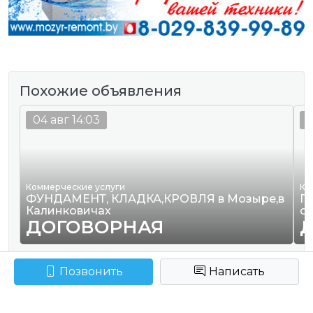
Похожие объявления
04 авг 14:03
2
Коммерческие услуги
Ко
ФУНДАМЕНТ, КЛАДКА,КРОВЛЯ в Мозыре,в
П
Калинковичах
от
ДОГОВОРНАЯ
Позвонить
Написать