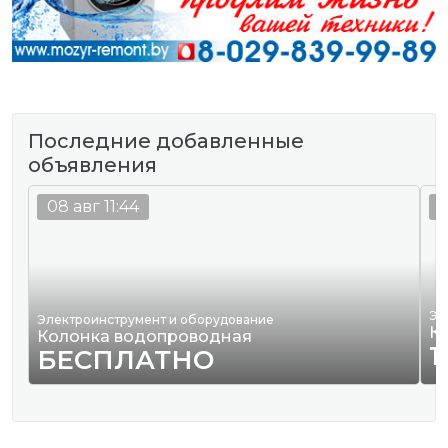
Последние добавленные
объявления
08 авг 11:44
0
Эл
Электроинструмент и оборудование
К
Колонка водопроводная
1
БЕСПЛАТНО