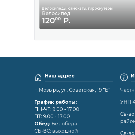
Велосипеды, самокаты, гироскутеры
Велосипед
120
Р.
00
Наш адрес
И
г. Мозырь, ул. Советская, 19 "Б"
Частн
График работы:
УНП 
ПН-ЧТ: 9.00 - 17.00
Cв-во
ПТ: 9.00 - 17.00
райо
Обед:
Без обеда
CБ-ВС: выходной
Св-во