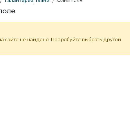
/
Галантерея, ткани
/
Фаниполь
поле
а сайте не найдено. Попробуйте выбрать другой