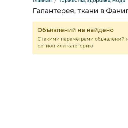
Главная
/
Торжества, здоровье, мода
Галантерея, ткани в Фани
Объявлений не найдено
С такими параметрами объявлений н
регион или категорию