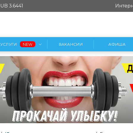
UB 3.6441
Интерн
УСЛУГИ
ВАКАНСИИ
АФИША