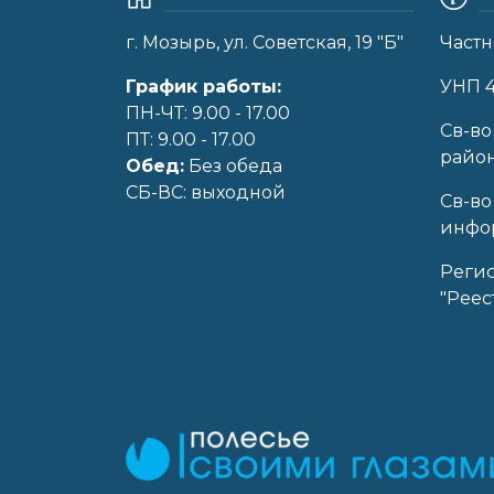
г. Мозырь, ул. Советская, 19 "Б"
Частн
График работы:
УНП 
ПН-ЧТ: 9.00 - 17.00
Cв-во
ПТ: 9.00 - 17.00
райо
Обед:
Без обеда
CБ-ВС: выходной
Св-во
инфор
Реги
"Реес