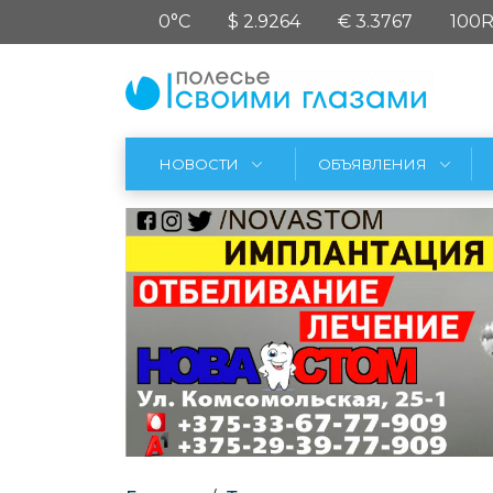
0°C
$ 2.9264
€ 3.3767
100R
НОВОСТИ
ОБЪЯВЛЕНИЯ