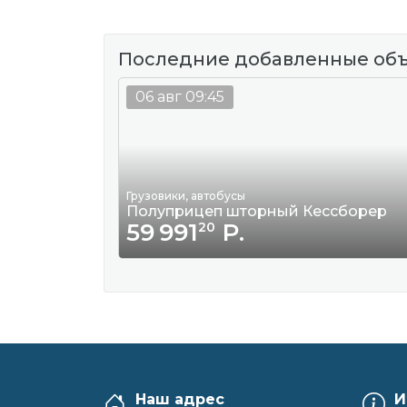
Последние добавленные об
06 авг 09:45
Грузовики, автобусы
Полуприцеп шторный Кессборер
59 991
Р.
20
Наш адрес
И