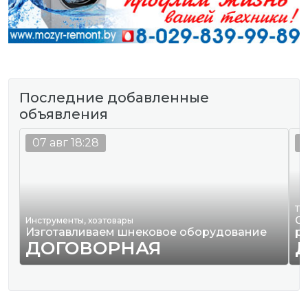
Последние добавленные
объявления
07 авг 18:28
0
Тр
О
Инструменты, хозтовары
Изготавливаем шнековое оборудование
р
ДОГОВОРНАЯ