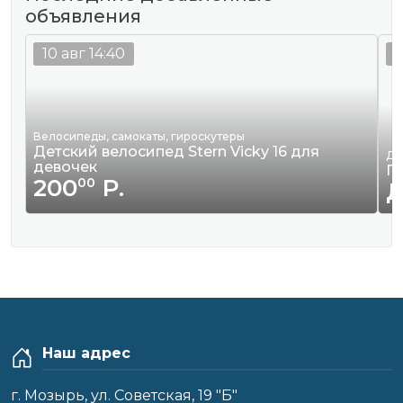
объявления
10 авг 14:40
1
Велосипеды, самокаты, гироскутеры
Детский велосипед Stern Vicky 16 для
Да
девочек
Г
200
Р.
00
Наш адрес
г. Мозырь, ул. Советская, 19 "Б"