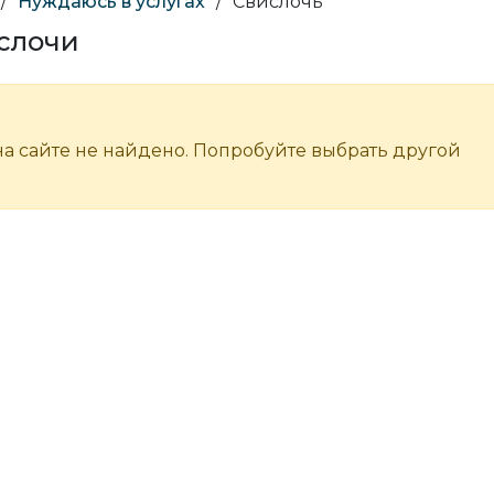
/
Нуждаюсь в услугах
/
Свислочь
ислочи
а сайте не найдено. Попробуйте выбрать другой