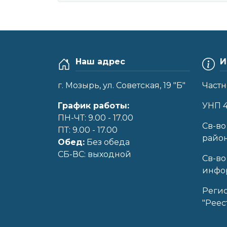
Наш адрес
И
г. Мозырь, ул. Советская, 19 "Б"
Частн
График работы:
УНП 
ПН-ЧТ: 9.00 - 17.00
Cв-во
ПТ: 9.00 - 17.00
райо
Обед:
Без обеда
CБ-ВС: выходной
Св-во
инфор
Реги
"Реес