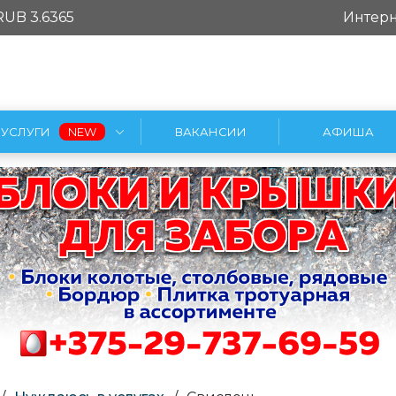
RUB 3.6365
Интерн
УСЛУГИ
ВАКАНСИИ
АФИША