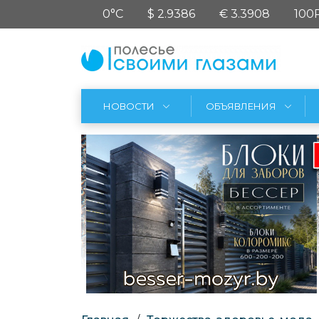
0°C
$ 2.9386
€ 3.3908
100
НОВОСТИ
ОБЪЯВЛЕНИЯ