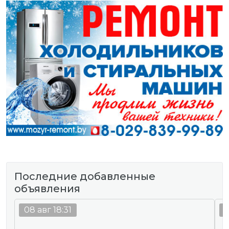
Последние добавленные
объявления
08 авг 18:31
0