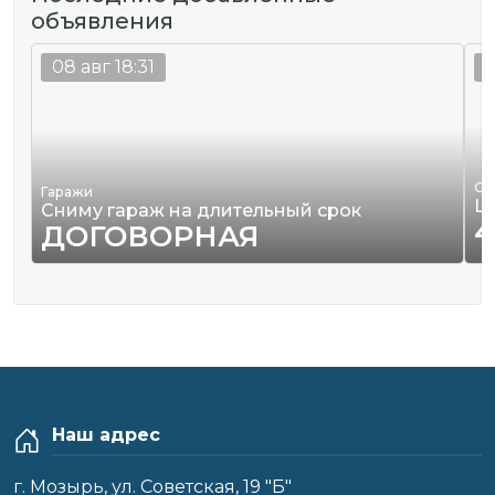
объявления
08 авг 18:31
0
Од
Гаражи
Ш
Сниму гараж на длительный срок
4
ДОГОВОРНАЯ
Наш адрес
г. Мозырь, ул. Советская, 19 "Б"