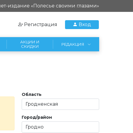
ет-издание «Полесье своими глазами»
Регистрация
Вход
АКЦИИ И
РЕДАКЦИЯ
СКИДКИ
Область
Город/район