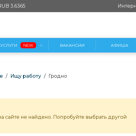
RUB 3.6365
Интерн
УСЛУГИ
ВАКАНСИИ
АФИША
е
/
Ищу работу
/
Гродно
а сайте не найдено. Попробуйте выбрать другой