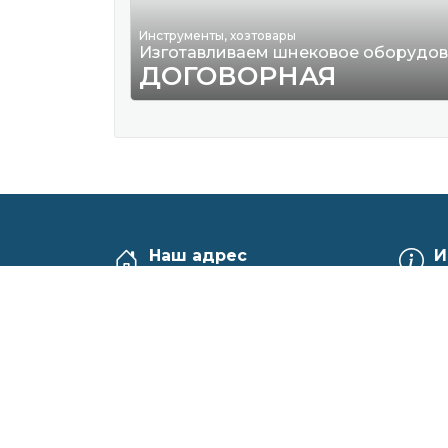
Инструменты, хозтовары
Изготавливаем шнековое оборудо
ДОГОВОРНАЯ
Наш адрес
И
г. Мозырь, ул. Советская, 19 "Б"
Частн
График работы:
УНП 
ПН-ЧТ: 9.00 - 17.00
Cв-во
ПТ: 9.00 - 17.00
райо
Обед:
Без обеда
CБ-ВС: выходной
Св-во