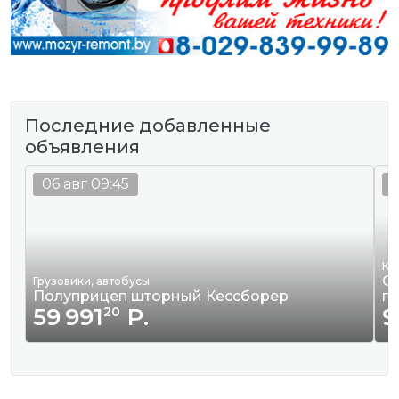
Последние добавленные
объявления
06 авг 09:45
0
Кв
Сд
Грузовики, автобусы
Полуприцеп шторный Кессборер
г
59 991
Р.
9
20