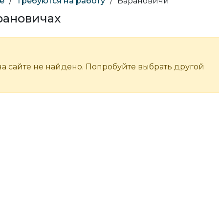
е
/
Требуются на работу
/
Барановичи
рановичах
а сайте не найдено. Попробуйте выбрать другой