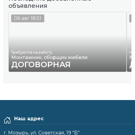
объявления
06 авг 18:51
0
Требуются на работу
Ну
Монтажник, сборщик мебели
М
ДОГОВОРНАЯ
Наш адрес
г. Мозырь, ул. Советская, 19 "Б"