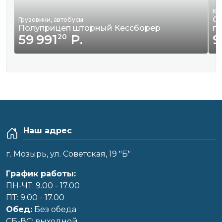
Кв
Сд
Грузовики, автобусы
Полуприцеп шторный Кессборер
г
59 991
Р.
9
20
Наш адрес
г. Мозырь, ул. Советская, 19 "Б"
График работы:
ПН-ЧТ: 9.00 - 17.00
ПТ: 9.00 - 17.00
Обед:
Без обеда
CБ-ВС: выходной