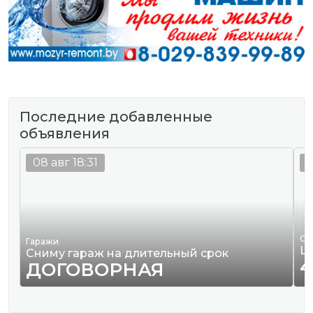
Последние добавленные
объявления
08 авг 18:31
0
Од
Гаражи
Ш
Сниму гараж на длительный срок
4
ДОГОВОРНАЯ