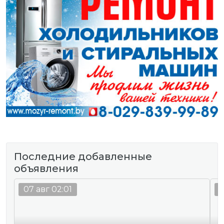
Последние добавленные
объявления
07 авг 02:01
0