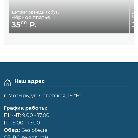
Детская одежда и обувь
Де
Чёрное платье
Ч
35
Р.
3
00
Наш адрес
г. Мозырь, ул. Советская, 19 "Б"
График работы:
ПН-ЧТ: 9.00 - 17.00
ПТ: 9.00 - 17.00
Обед:
Без обеда
CБ-ВС: выходной