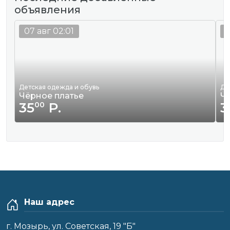
объявления
07 авг 02:01
0
Детская одежда и обувь
Де
Чёрное платье
Ч
35
Р.
3
00
Наш адрес
г. Мозырь, ул. Советская, 19 "Б"