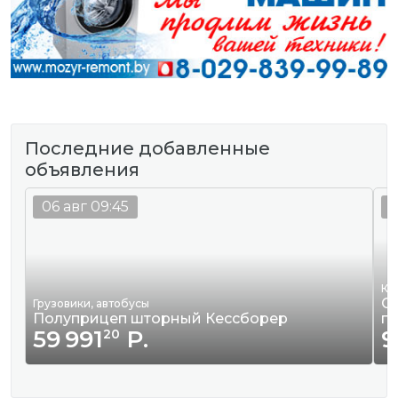
Последние добавленные
объявления
06 авг 09:45
0
Кв
Сд
Грузовики, автобусы
Полуприцеп шторный Кессборер
г
59 991
Р.
9
20