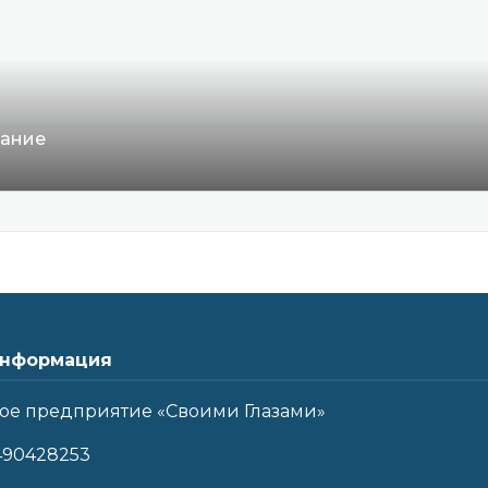
вание
нформация
ое предприятие «Своими Глазами»
490428253