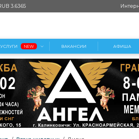
RUB 3.6365
Интерн
УСЛУГИ
ВАКАНСИИ
АФИША