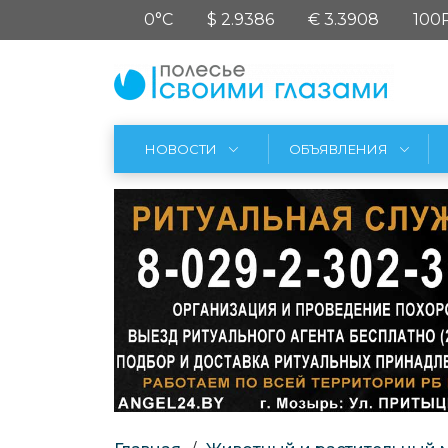
0°C
$ 2.9386
€ 3.3908
100
НОВОСТИ
ОБЪЯВЛЕНИЯ