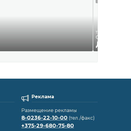
Требуются на раб
ООО "Смайл К
ДОГОВО
Реклама
Размещение рекламы
8-0236-22-10-00
(тел./факс)
+375-29-680-75-80