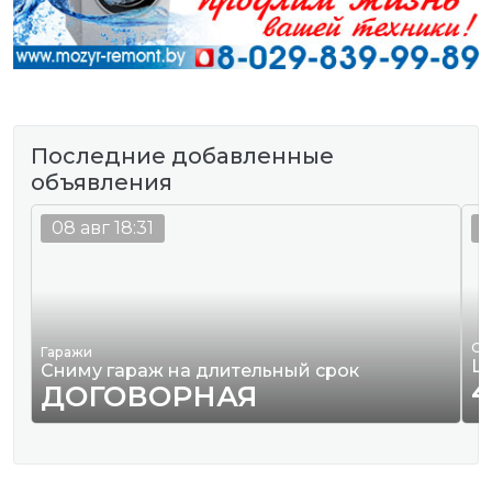
Последние добавленные
объявления
08 авг 18:31
0
Од
Гаражи
Ш
Сниму гараж на длительный срок
4
ДОГОВОРНАЯ