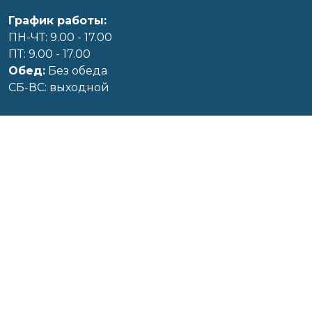
График работы:
ПН-ЧТ: 9.00 - 17.00
ПТ: 9.00 - 17.00
Обед:
Без обеда
CБ-ВС: выходной
Реклама
Размещение рекламы
8-0236-22-10-00
(тел./факс)
+375-29-680-75-80
Публичный договор
Способы оплаты
Информация
Частное предприятие «Своими Глазами»