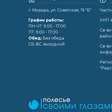
г. Мозырь, ул. Советская, 19 "Б"
Частн
График работы:
УНП 
ПН-ЧТ: 9.00 - 17.00
Cв-во
ПТ: 9.00 - 17.00
райо
Обед:
Без обеда
CБ-ВС: выходной
Св-во
инфор
Реги
"Реес