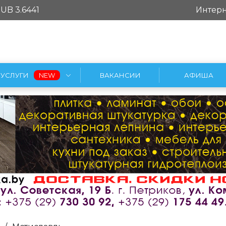
UB 3.6441
Интерн
УСЛУГИ
ВАКАНСИИ
АФИША