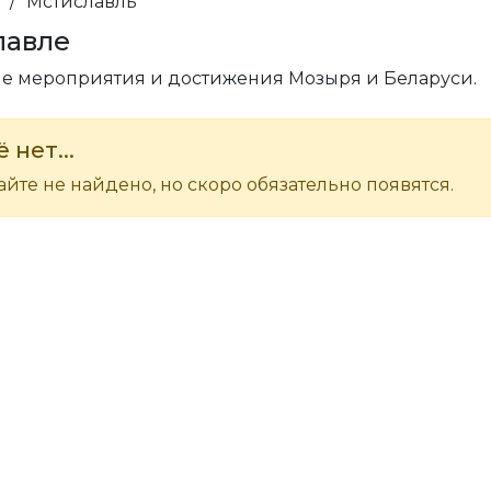
/
Мстиславль
лавле
ые мероприятия и достижения Мозыря и Беларуси.
 нет...
йте не найдено, но скоро обязательно появятся.