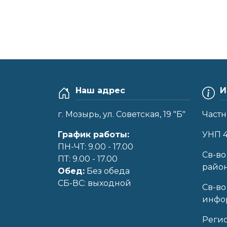
Наш адрес
И
г. Мозырь, ул. Советская, 19 "Б"
Частн
График работы:
УНП 
ПН-ЧТ: 9.00 - 17.00
Cв-во
ПТ: 9.00 - 17.00
райо
Обед:
Без обеда
CБ-ВС: выходной
Св-во
инфор
Реги