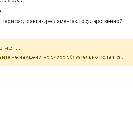
Славгород
е
, тарифах, ставках, регламентах, государственной
 нет...
йте не найдено, но скоро обязательно появятся.