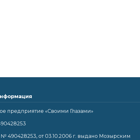
нформация
ое предприятие «Своими Глазами»
490428253
 № 490428253, от 03.10.2006 г. выдано Мозырским