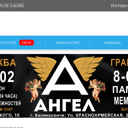
RUB 3.6365
Интерн
УСЛУГИ
ВАКАНСИИ
АФИША