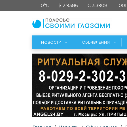
0°C
$ 2.9386
€ 3.3908
100
НОВОСТИ
ОБЪЯВЛЕНИЯ