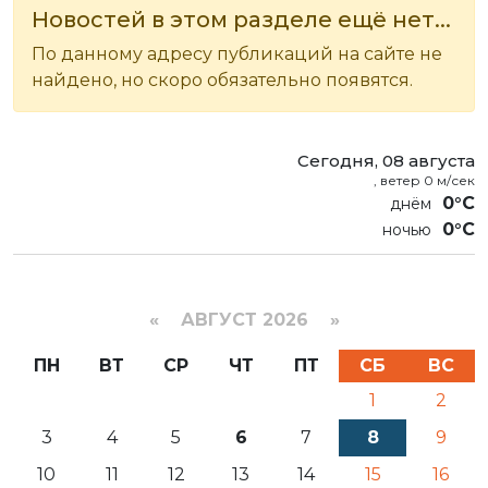
Новостей в этом разделе ещё нет...
По данному адресу публикаций на сайте не
найдено, но скоро обязательно появятся.
Сегодня, 08 августа
, ветер 0 м/сек
0°C
0°C
«
АВГУСТ 2026 »
ПН
ВТ
СР
ЧТ
ПТ
СБ
ВС
1
2
3
4
5
6
7
8
9
10
11
12
13
14
15
16