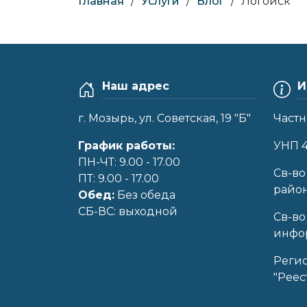
Главная
/
Услуги
/
Блог
/
Логойск
Наш адрес
И
г. Мозырь, ул. Советская, 19 "Б"
Частн
График работы:
УНП 
ПН-ЧТ: 9.00 - 17.00
Cв-во
ПТ: 9.00 - 17.00
райо
Обед:
Без обеда
CБ-ВС: выходной
Св-во
инфор
Реги
"Реес