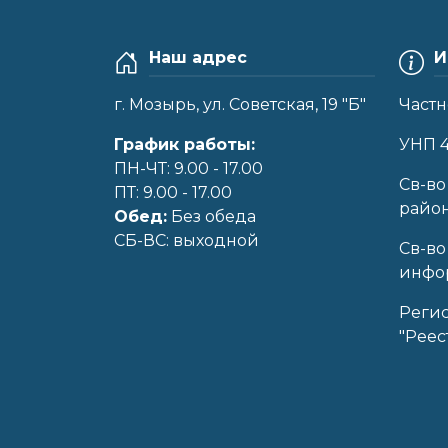
Наш адрес
И
г. Мозырь, ул. Советская, 19 "Б"
Частн
График работы:
УНП 
ПН-ЧТ: 9.00 - 17.00
Cв-во
ПТ: 9.00 - 17.00
райо
Обед:
Без обеда
CБ-ВС: выходной
Св-во
инфор
Реги
"Реес