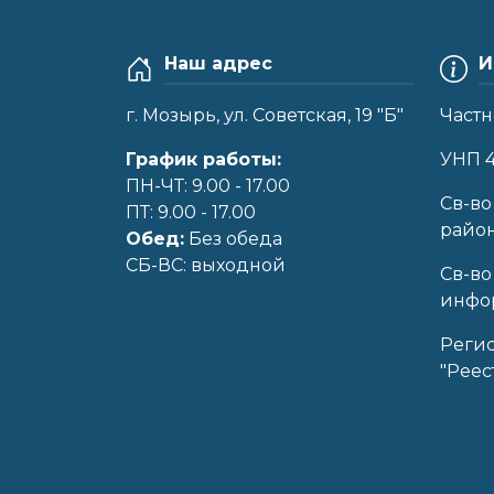
Наш адрес
И
г. Мозырь, ул. Советская, 19 "Б"
Частн
График работы:
УНП 
ПН-ЧТ: 9.00 - 17.00
Cв-во
ПТ: 9.00 - 17.00
райо
Обед:
Без обеда
CБ-ВС: выходной
Св-во
инфор
Реги
"Реес