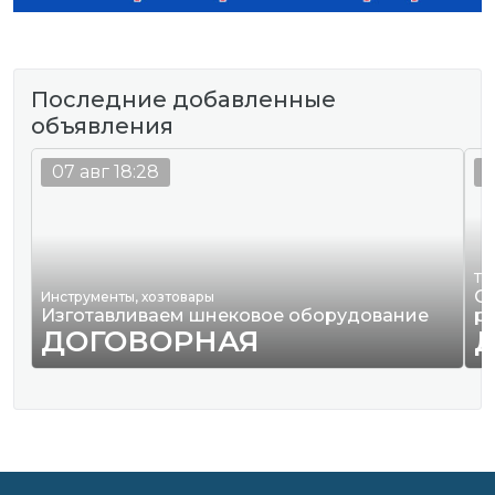
Последние добавленные
объявления
07 авг 18:28
0
Тр
О
Инструменты, хозтовары
Изготавливаем шнековое оборудование
р
ДОГОВОРНАЯ