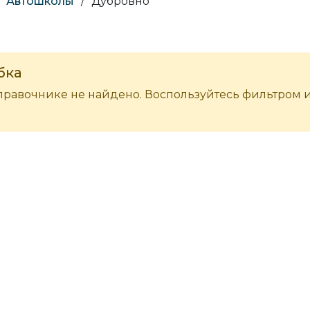
Автошколы
/
Дубровно
бка
правочнике не найдено. Воспользуйтесь фильтром 