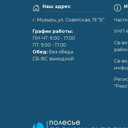
Наш адрес
И
г. Мозырь, ул. Советская, 19 "Б"
Частн
График работы:
УНП 
ПН-ЧТ: 9.00 - 17.00
Cв-во
ПТ: 9.00 - 17.00
райо
Обед:
Без обеда
CБ-ВС: выходной
Св-во
инфор
Реги
"Реес