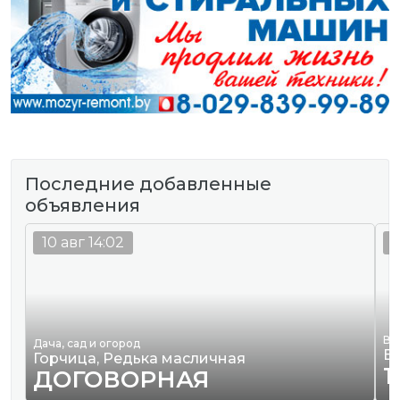
Последние добавленные
объявления
10 авг 14:02
0
Ве
Дача, сад и огород
В
Горчица, Редька масличная
1
ДОГОВОРНАЯ