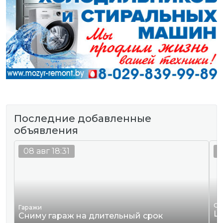
Последние добавленные
объявления
08 авг 18:31
0
Од
Гаражи
Ш
Сниму гараж на длительный срок