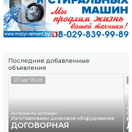
Последние добавленные
объявления
07 авг 18:28
0
Тр
О
Инструменты, хозтовары
Изготавливаем шнековое оборудование
р
ДОГОВОРНАЯ