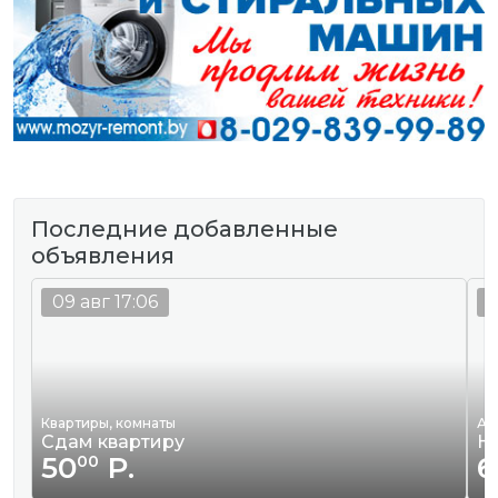
Последние добавленные
объявления
09 авг 17:06
0
Квартиры, комнаты
Ак
Сдам квартиру
Hu
50
Р.
6
00