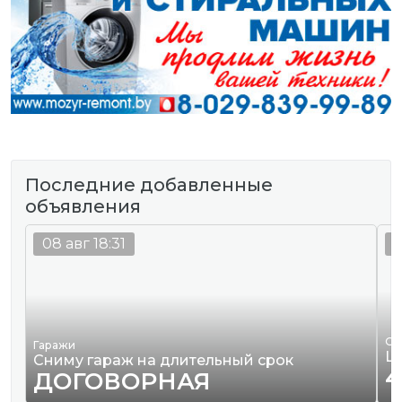
Последние добавленные
объявления
08 авг 18:31
0
Од
Гаражи
Ш
Сниму гараж на длительный срок
4
ДОГОВОРНАЯ