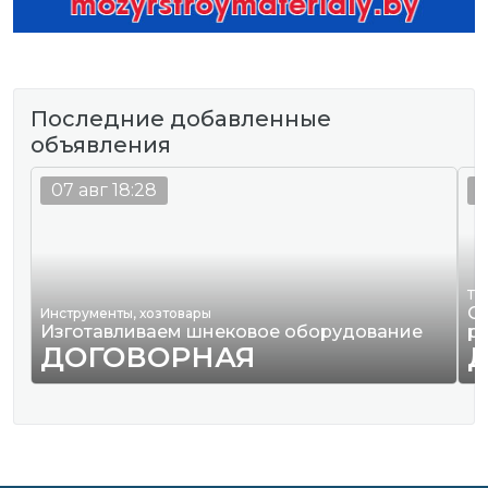
Последние добавленные
объявления
07 авг 18:28
0
Тр
О
Инструменты, хозтовары
Изготавливаем шнековое оборудование
р
ДОГОВОРНАЯ