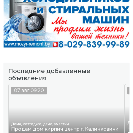
Последние добавленные
объявления
07 авг 09:20
0
Де
Дома, коттеджи, дачи, участки
Ч
Продам дом кирпич центр г. Калинковичи