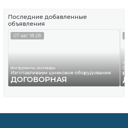
Последние добавленные
объявления
07 авг 18:28
0
Тр
О
Инструменты, хозтовары
Изготавливаем шнековое оборудование
р
ДОГОВОРНАЯ