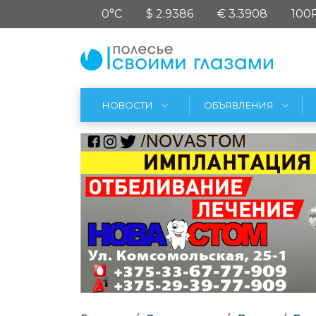
0°C
$ 2.9386
€ 3.3908
100
НОВОСТИ
ОБЪЯВЛЕНИЯ