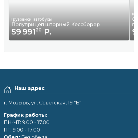
Кв
Сд
Грузовики, автобусы
Полуприцеп шторный Кессборер
г
59 991
Р.
9
20
Наш адрес
г. Мозырь, ул. Советская, 19 "Б"
График работы:
ПН-ЧТ: 9.00 - 17.00
ПТ: 9.00 - 17.00
Обед:
Без обеда