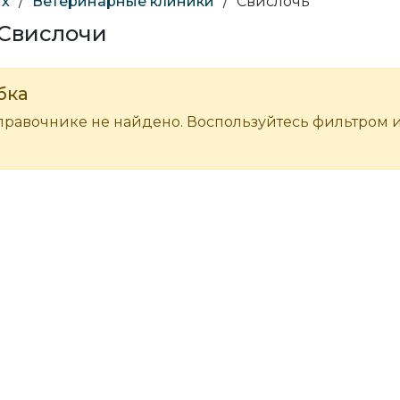
ых
/
Ветеринарные клиники
/
Свислочь
 Свислочи
бка
правочнике не найдено. Воспользуйтесь фильтром 