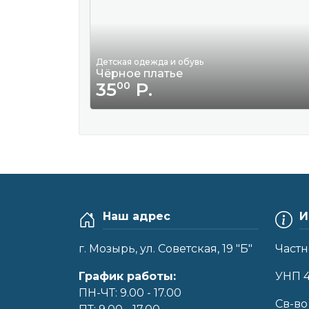
Детская одежда и обувь
Чёрное платье
35
Р.
00
Наш адрес
И
г. Мозырь, ул. Советская, 19 "Б"
Частн
График работы:
УНП 
ПН-ЧТ: 9.00 - 17.00
Cв-во