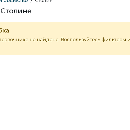
 и общество
/
Столин
 Столине
бка
правочнике не найдено. Воспользуйтесь фильтром 