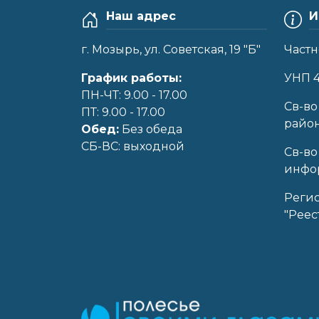
Наш адрес
И
г. Мозырь, ул. Советская, 19 "Б"
Частн
График работы:
УНП 
ПН-ЧТ: 9.00 - 17.00
Cв-во
ПТ: 9.00 - 17.00
райо
Обед:
Без обеда
CБ-ВС: выходной
Св-во
инфор
Реги
"Реес