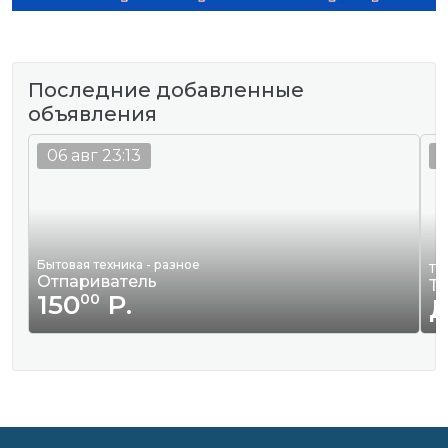
Последние добавленные
объявления
06 авг 23:13
0
Бытовая техника - разное
Тр
Отпариватель
Тр
150
Р.
00