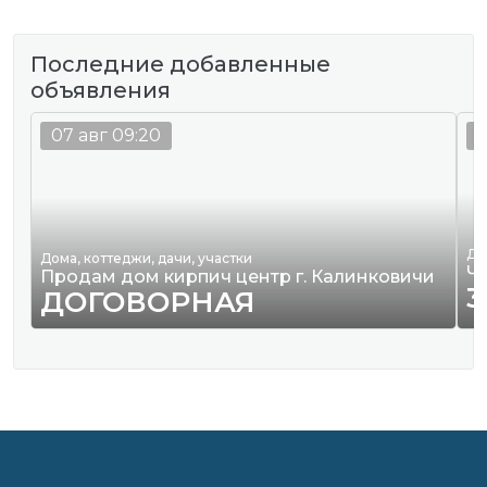
Последние добавленные
объявления
07 авг 09:20
0
Де
Дома, коттеджи, дачи, участки
Ч
Продам дом кирпич центр г. Калинковичи
3
ДОГОВОРНАЯ