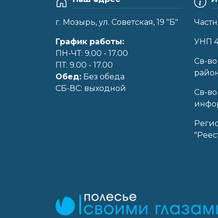
г. Мозырь, ул. Советская, 19 "Б"
Частн
График работы:
УНП 
ПН-ЧТ: 9.00 - 17.00
Cв-во
ПТ: 9.00 - 17.00
райо
Обед:
Без обеда
CБ-ВС: выходной
Св-во
инфор
Реги
"Реес