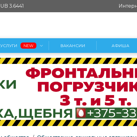
UB 3.6441
Интерн
УСЛУГИ
ВАКАНСИИ
АФИША