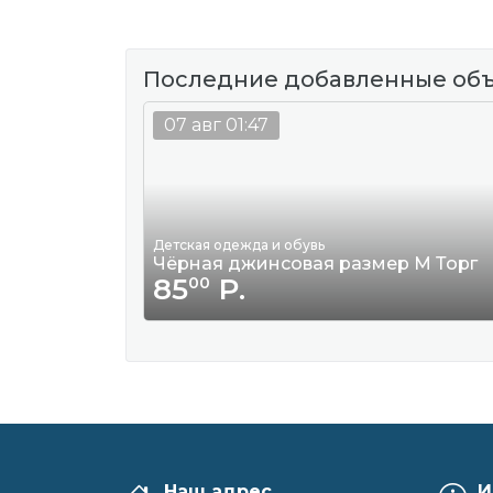
Последние добавленные об
07 авг 01:47
Детская одежда и обувь
Чёрная джинсовая размер М Торг
85
Р.
00
Наш адрес
И