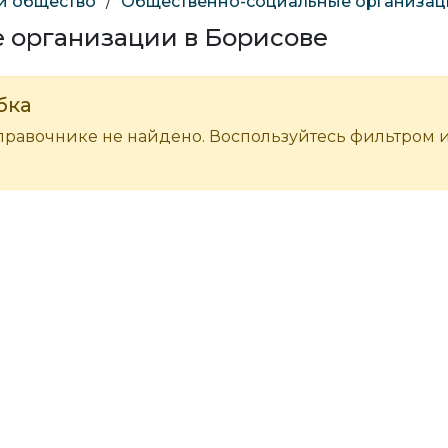
 и общество
/
Общественно-социальные организац
 организации в Борисове
бка
правочнике не найдено. Воспользуйтесь фильтром 