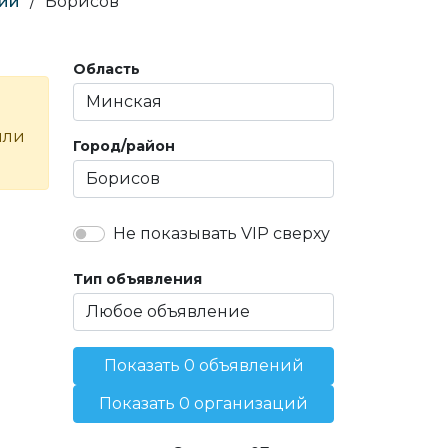
ии
/
Борисов
Область
или
Город/район
Не показывать VIP сверху
Тип объявления
Показать 0 объявлений
Показать 0 организаций