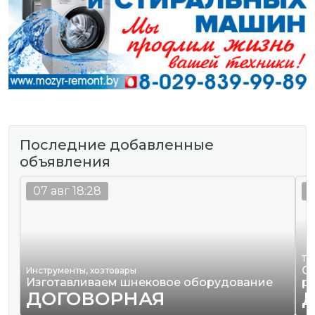
Последние добавленные
объявления
07 авг 18:28
0
Тр
О
Инструменты, хозтовары
Изготавливаем шнековое оборудование
р
ДОГОВОРНАЯ