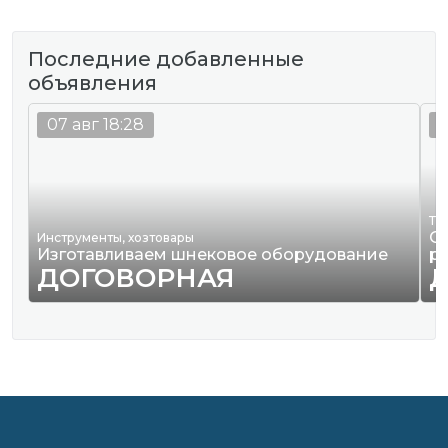
Последние добавленные
объявления
07 авг 18:28
0
Тр
О
Инструменты, хозтовары
Изготавливаем шнековое оборудование
р
ДОГОВОРНАЯ