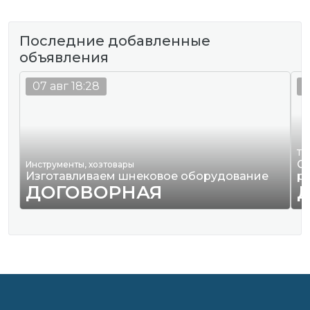
Последние добавленные
объявления
07 авг 18:28
0
Тр
О
Инструменты, хозтовары
Изготавливаем шнековое оборудование
р
ДОГОВОРНАЯ