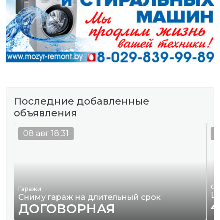
Последние добавленные
объявления
08 авг 18:31
0
Од
Гаражи
Ш
Сниму гараж на длительный срок
4
ДОГОВОРНАЯ